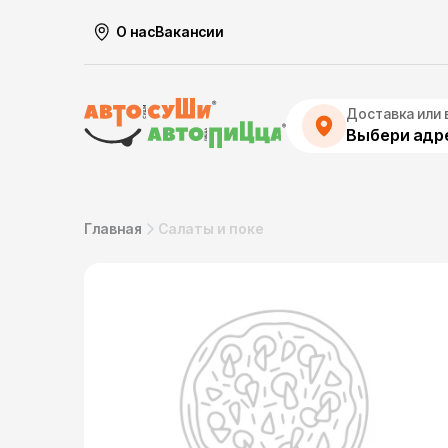
О нас
Вакансии
Доставка или 
Выбери адре
Главная
Салаты и поке