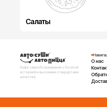
Салаты
Навига
О нас
Конта
Кафе самообслуживания с богатой
историей и высокими стандартами
Обратн
качества.
Достав