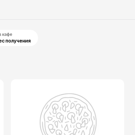
в кафе
с получения